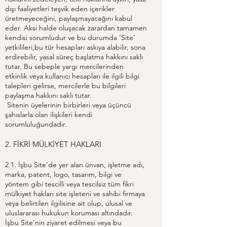
dışı faaliyetleri teşvik eden içerikler
üretmeyeceğini, paylaşmayacağını kabul
eder. Aksi halde oluşacak zarardan tamamen
kendisi sorumludur ve bu durumda ‘Site’
yetkilileri,bu tür hesapları askıya alabilir, sona
erdirebilir, yasal süreç başlatma hakkını saklı
tutar. Bu sebeple yargı mercilerinden
etkinlik veya kullanıcı hesapları ile ilgili bilgi
talepleri gelirse, mercilerle bu bilgileri
paylaşma hakkını saklı tutar.
Sitenin üyelerinin birbirleri veya üçüncü
şahıslarla olan ilişkileri kendi
sorumluluğundadır.
2. FİKRİ MÜLKİYET HAKLARI
2.1. İşbu Site’de yer alan ünvan, işletme adı,
marka, patent, logo, tasarım, bilgi ve
yöntem gibi tescilli veya tescilsiz tüm fikri
mülkiyet hakları site işleteni ve sahibi firmaya
veya belirtilen ilgilisine ait olup, ulusal ve
uluslararası hukukun koruması altındadır.
İşbu Site’nin ziyaret edilmesi veya bu