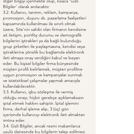
diğer bilgiyi içermekte olup, kısaca ‘Gizli
Bilgiler’ olarak anılacaktır.
3.2. Kullanıcı, tanıtım, reklam, kampanya,
promosyon, duyuru vb. pazarlama faaliyetleri
kapsamında kullanılması ile sınırlı olmak
üzere, Site’nin sahibi olan firmanın kendisine
ait iletişim, portföy durumu ve demografik
bilgilerini iştirakleri ya da bağlı bulunduğu
grup şirketleri ile paylaşmasına, kendisi veya
iştiraklerine yönelik bu bağlamda elektronik
ileti almaya onay verdiğini kabul ve beyan
eder. Bu kişisel bilgiler firma bünyesinde
müşteri profili belirlemek, müşteri profiline
uygun promosyon ve kampanyalar sunmak
ve istatistiksel çalışmalar yapmak amacıyla
kullanılabilecektir.
3.3. Kullanıcı, işbu sözleşme ile vermiş
olduğu onayı, hiçbir gerekçe açıklamaksızın
iptal etmek hakkını sahiptir. İptal işlemini
firma, derhal işleme alıp, 3 (üç) gün
içerisinde kullanıcıyı elektronik ileti almaktan
imtina eder.
3.4. Gizli Bilgiler, ancak resmi makamlarca
usulü dairesinde bu bilgilerin talep edilmesi