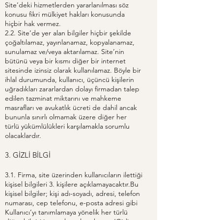
Site’deki hizmetlerden yararlanılması söz
konusu fikri mülkiyet hakları konusunda
hiçbir hak vermez.
2.2. Site’de yer alan bilgiler hiçbir şekilde
çoğaltılamaz, yayınlanamaz, kopyalanamaz,
sunulamaz ve/veya aktarılamaz. Site’nin
bütünü veya bir kısmı diğer bir internet
sitesinde izinsiz olarak kullanılamaz. Böyle bir
ihlal durumunda, kullanıcı, üçüncü kişilerin
uğradıkları zararlardan dolayı firmadan talep
edilen tazminat miktarını ve mahkeme
masrafları ve avukatlık ücreti de dahil ancak
bununla sınırlı olmamak üzere diğer her
türlü yükümlülükleri karşılamakla sorumlu
olacaklardır.
3. GİZLİ BİLGİ
3.1. Firma, site üzerinden kullanıcıların ilettiği
kişisel bilgileri 3. kişilere açıklamayacaktır.Bu
kişisel bilgiler; kişi adı-soyadı, adresi, telefon
numarası, cep telefonu, e-posta adresi gibi
Kullanıcı’yı tanımlamaya yönelik her türlü