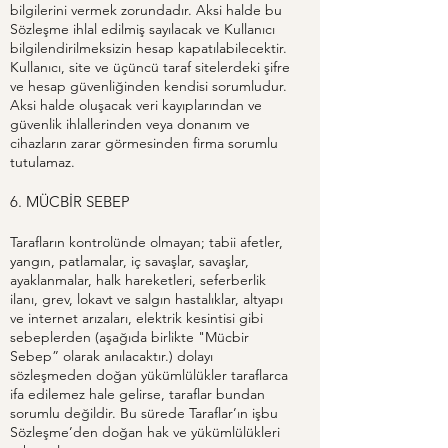
bilgilerini vermek zorundadır. Aksi halde bu
Sözleşme ihlal edilmiş sayılacak ve Kullanıcı
bilgilendirilmeksizin hesap kapatılabilecektir.
Kullanıcı, site ve üçüncü taraf sitelerdeki şifre
ve hesap güvenliğinden kendisi sorumludur.
Aksi halde oluşacak veri kayıplarından ve
güvenlik ihlallerinden veya donanım ve
cihazların zarar görmesinden firma sorumlu
tutulamaz.
6. MÜCBİR SEBEP
Tarafların kontrolünde olmayan; tabii afetler,
yangın, patlamalar, iç savaşlar, savaşlar,
ayaklanmalar, halk hareketleri, seferberlik
ilanı, grev, lokavt ve salgın hastalıklar, altyapı
ve internet arızaları, elektrik kesintisi gibi
sebeplerden (aşağıda birlikte "Mücbir
Sebep” olarak anılacaktır.) dolayı
sözleşmeden doğan yükümlülükler taraflarca
ifa edilemez hale gelirse, taraflar bundan
sorumlu değildir. Bu sürede Taraflar’ın işbu
Sözleşme’den doğan hak ve yükümlülükleri