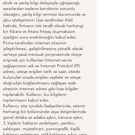
eksik ve yanlış bilgi dolayısıyla uğrayacağı
zararlardan sadece kendisinin sorumlu
olacağını, yanlış bilgi vermesi durumunda ve
işbu sözleşmenin Üye tarafından ihlali
halinde, firmanın tek taraflı olarak herhangi
bir ihbara ve ihtara ihtiyaç duymaksızın
üyeliğini sona erebileceğini kabul eder.
Firma tarafından internet sitesinin
iyileştirilmesi, geliştirilmesine yönelik olarak
ve/veya yasal mevzuat çerçevesinde siteye
erişmek için kullanılan Internet servis
sağlayıcısının adı ve Internet Protokol (IP)
adresi, siteye erişilen tarih ve saat, sitede
bulunulan sırada erişilen sayfalar ve siteye
doğrudan bağlanılmasını sağlayan web
sitesinin internet adresi gibi bazı bilgiler
toplanabilir. Kullanıcı, bu bilgilerin
toplanmasını kabul eder.
Kullanıcı, site içindeki faaliyetlerinde, sitenin
herhangi bir bölümünde veya iletişimlerinde
genel ahlaka ve adaba aykırı, kanuna aykırı,
3. kişilerin haklarını zedeleyen, yanıltıcı,
saldırgan, müstehcen, pornografik, kişilik
haklarını zedeleyen, telif haklarına aykırı, yasa