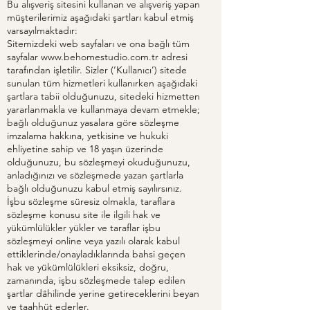
Bu alışveriş sitesini kullanan ve alışveriş yapan
müşterilerimiz aşağıdaki şartları kabul etmiş
varsayılmaktadır:
Sitemizdeki web sayfaları ve ona bağlı tüm
sayfalar
www.behomestudio.com.tr
adresi
tarafından işletilir. Sizler (‘Kullanıcı’) sitede
sunulan tüm hizmetleri kullanırken aşağıdaki
şartlara tabii olduğunuzu, sitedeki hizmetten
yararlanmakla ve kullanmaya devam etmekle;
bağlı olduğunuz yasalara göre sözleşme
imzalama hakkına, yetkisine ve hukuki
ehliyetine sahip ve 18 yaşın üzerinde
olduğunuzu, bu sözleşmeyi okuduğunuzu,
anladığınızı ve sözleşmede yazan şartlarla
bağlı olduğunuzu kabul etmiş sayılırsınız.
İşbu sözleşme süresiz olmakla, taraflara
sözleşme konusu site ile ilgili hak ve
yükümlülükler yükler ve taraflar işbu
sözleşmeyi online veya yazılı olarak kabul
ettiklerinde/onayladıklarında bahsi geçen
hak ve yükümlülükleri eksiksiz, doğru,
zamanında, işbu sözleşmede talep edilen
şartlar dâhilinde yerine getireceklerini beyan
ve taahhüt ederler.