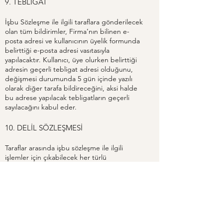
9. TEBLİGAT
İşbu Sözleşme ile ilgili taraflara gönderilecek
olan tüm bildirimler, Firma’nın bilinen e-
posta adresi ve kullanıcının üyelik formunda
belirttiği e-posta adresi vasıtasıyla
yapılacaktır. Kullanıcı, üye olurken belirttiği
adresin geçerli tebligat adresi olduğunu,
değişmesi durumunda 5 gün içinde yazılı
olarak diğer tarafa bildireceğini, aksi halde
bu adrese yapılacak tebligatların geçerli
sayılacağını kabul eder.
10. DELİL SÖZLEŞMESİ
Taraflar arasında işbu sözleşme ile ilgili
işlemler için çıkabilecek her türlü
uyuşmazlıklarda Taraflar’ın defter, kayıt ve
belgeleri ile ve bilgisayar kayıtları ve faks
kayıtları 6100 sayılı Hukuk Muhakemeleri
Kanunu uyarınca delil olarak kabul edilecek
olup, kullanıcı bu kayıtlara itiraz
etmeyeceğini kabul eder.