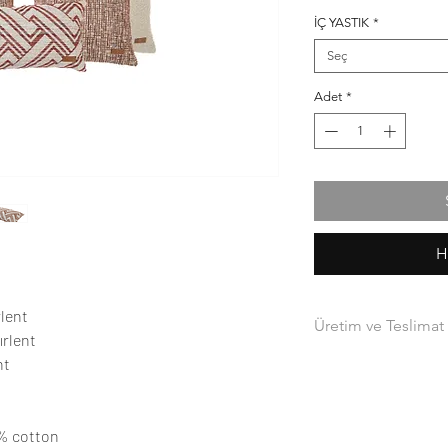
Fiyat
İÇ YASTIK
*
Seç
Adet
*
H
rlent
Üretim ve Teslimat
ırlent
Sipariş sonrası ürünle
nt
mevcut değilse 5-15 
kargoya verilecektir.
Kargonuz ,anlaşmalı 
0% cotton
size gönderilecektir.