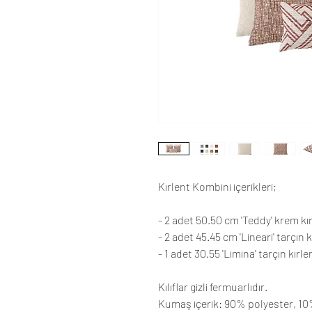
Kırlent Kombini içerikleri;
- 2 adet 50.50 cm 'Teddy' krem kı
- 2 adet 45.45 cm 'Lineari' tarçın k
- 1 adet 30.55 'Limina' tarçın kırle
Kılıflar gizli fermuarlıdır.
Kumaş içerik: 90% polyester, 1