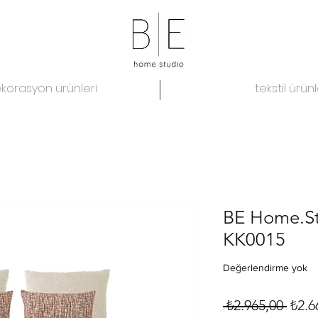
korasyon ürünleri
tekstil ürünl
BE Home.Stu
KK0015
Değerlendirme yok
Norm
 ₺2.965,00 
₺2.6