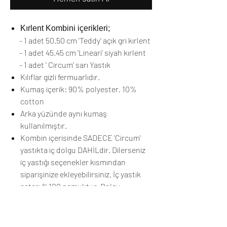
Kırlent Kombini içerikleri;
- 1 adet 50.50 cm 'Teddy' açık gri kırlent
- 1 adet 45.45 cm 'Lineari' siyah kırlent
- 1 adet ' Circum' sarı Yastık
Kılıflar gizli fermuarlıdır.
Kumaş içerik: 90% polyester, 10%
cotton
Arka yüzünde aynı kumaş
kullanılmıştır.
Kombin içerisinde SADECE 'Circum'
yastıkta iç dolgu DAHİLdir. Dilerseniz
iç yastığı seçenekler kısmından
siparişinize ekleyebilirsiniz. İç yastık
astarı %100 pamuktur. Dolgu
malzemesi yüksek kalite boncuk
elyaftır.
Yalnızca kuru temizleme önerilir.