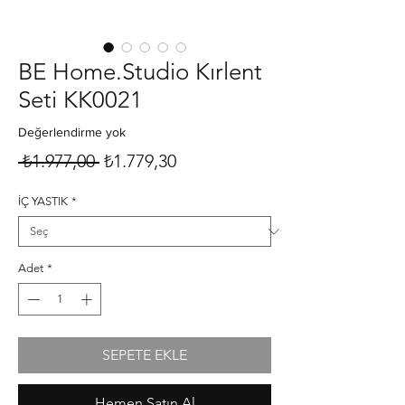
BE Home.Studio Kırlent
Seti KK0021
Değerlendirme yok
Normal
İndirimli
 ₺1.977,00 
₺1.779,30
Fiyat
Fiyat
İÇ YASTIK
*
Adet
*
SEPETE EKLE
Hemen Satın Al