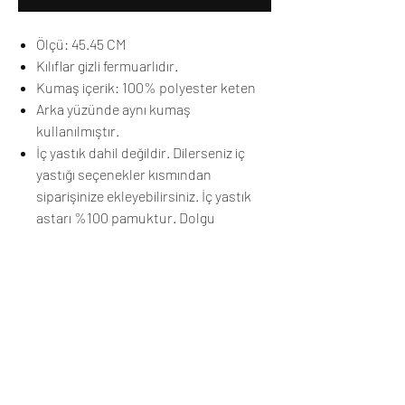
Ölçü: 45.45 CM
Kılıflar gizli fermuarlıdır.
Kumaş içerik: 100% polyester keten
Arka yüzünde aynı kumaş
kullanılmıştır.
İç yastık dahil değildir. Dilerseniz iç
yastığı seçenekler kısmından
siparişinize ekleyebilirsiniz. İç yastık
astarı %100 pamuktur. Dolgu
malzemesi yüksek kalite boncuk
elyaftır.
Yalnızca kuru temizleme önerilir.
Üretim ve Teslimat
Sipariş sonrası ürünleriniz stokta mevcutsa