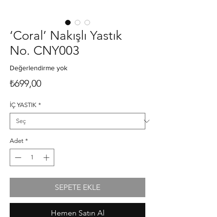
‘Coral’ Nakışlı Yastık
No. CNY003
Değerlendirme yok
Fiyat
₺699,00
İÇ YASTIK
*
Adet
*
SEPETE EKLE
Hemen Satın Al