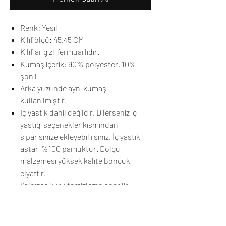
Renk: Yeşil
Kılıf ölçü: 45.45 CM
Kılıflar gizli fermuarlıdır.
Kumaş içerik: 90% polyester, 10%
şönil
Arka yüzünde aynı kumaş
kullanılmıştır.
İç yastık dahil değildir. Dilerseniz iç
yastığı seçenekler kısmından
siparişinize ekleyebilirsiniz. İç yastık
astarı %100 pamuktur. Dolgu
malzemesi yüksek kalite boncuk
elyaftır.
Yalnızca kuru temizleme önerilir.
Özel ölçü ve istekleriniz için bize
ulaşabilirsiniz.
Renk tonu çekim ve ışıktan dolayı farklı