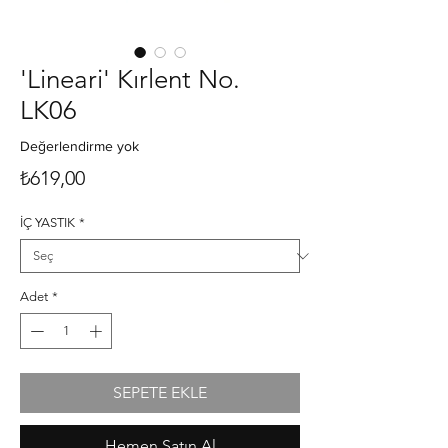
'Lineari' Kırlent No.
LK06
Değerlendirme yok
Fiyat
₺619,00
İÇ YASTIK
*
Adet
*
SEPETE EKLE
Hemen Satın Al