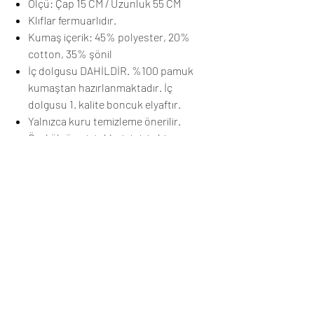
Ölçü: Çap 15 CM / Uzunluk 55 CM
Klıflar fermuarlıdır.
Kumaş içerik: 45% polyester, 20%
cotton, 35% şönil
İç dolgusu DAHİLDİR. %100 pamuk
kumaştan hazırlanmaktadır. İç
dolgusu 1. kalite boncuk elyaftır.
Yalnızca kuru temizleme önerilir.
Özel ölçü ve istekleriniz için bize
ulaşabilirsiniz.
Üretim ve Teslimat
Sipariş sonrası ürünleriniz stokta mevcutsa
5 iş günü, mevcut değilse 5-15 iş günü
içerisinde tamamlanıp, kargoya verilecektir.
Henüz Değerlendirme Yok
Kargonuz ,anlaşmalı olduğumuz Yurtiçi
Fikirlerinizi paylaşın. İlk değerlendirmeyi siz
Kargo tarafından size gönderilecektir.
yazın.