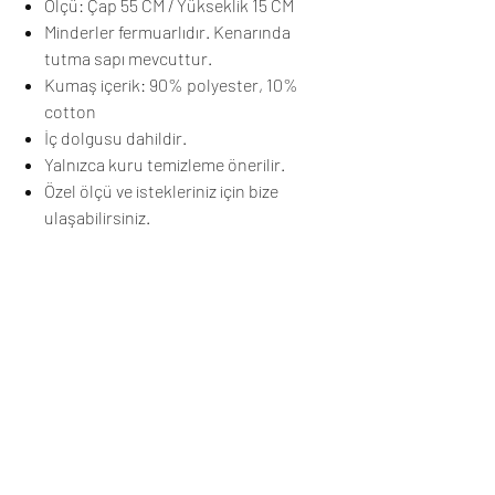
Ölçü: Çap 55 CM / Yükseklik 15 CM
Minderler fermuarlıdır. Kenarında
tutma sapı mevcuttur.
Kumaş içerik: 90% polyester, 10%
cotton
İç dolgusu dahildir.
Yalnızca kuru temizleme önerilir.
Özel ölçü ve istekleriniz için bize
ulaşabilirsiniz.
Renk tonu çekim ve ışıktan dolayı farklı
elektronik aletlerde farklı tonlarda
gözükebilir.
Üretim ve Teslimat
Sipariş sonrası ürünleriniz stokta mevcutsa
5 iş günü, mevcut değilse 5-15 iş günü
içerisinde tamamlanıp, kargoya verilecektir.
Henüz Değerlendirme Yok
Kargonuz ,anlaşmalı olduğumuz Yurtiçi
Fikirlerinizi paylaşın. İlk değerlendirmeyi siz