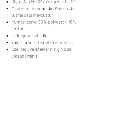
Ölçü: Çap 55 CM / Yükseklik 15 CM
Minderler fermuarlıdır. Kenarında
tutma sapı mevcuttur.
Kumaş içerik: 90% polyester, 10%
cotton
İç dolgusu dahildir.
Yalnızca kuru temizleme önerilir.
Özel ölçü ve istekleriniz için bize
ulaşabilirsiniz.
Renk tonu çekim ve ışıktan dolayı farklı
elektronik aletlerde farklı tonlarda
gözükebilir.
Üretim ve Teslimat
Sipariş sonrası ürünleriniz stokta mevcutsa
5 iş günü, mevcut değilse 5-15 iş günü
içerisinde tamamlanıp, kargoya verilecektir.
Henüz Değerlendirme Yok
Kargonuz ,anlaşmalı olduğumuz Yurtiçi
Fikirlerinizi paylaşın. İlk değerlendirmeyi siz