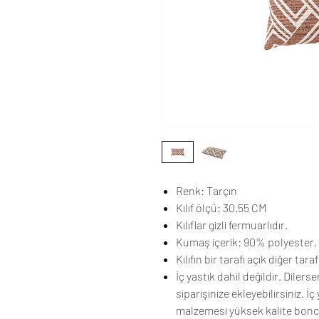
Renk: Tarçın
Kılıf ölçü: 30.55 CM
Kılıflar gizli fermuarlıdır.
Kumaş içerik: 90% polyester,
Kılıfın bir tarafı açık diğer tara
İç yastık dahil değildir. Diler
siparişinize ekleyebilirsiniz. 
malzemesi yüksek kalite boncu