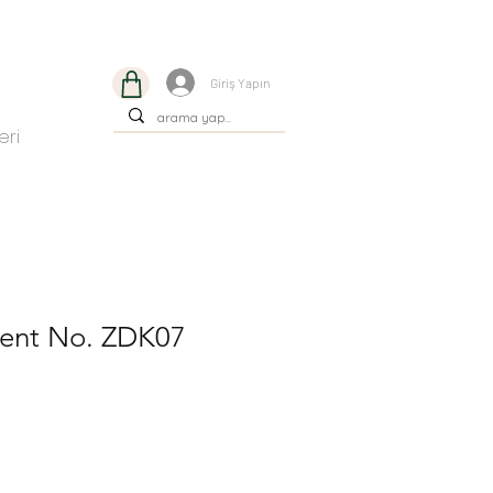
Giriş Yapın
eri
rlent No. ZDK07