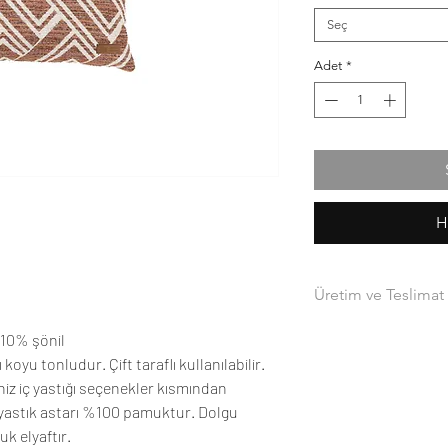
Seç
Adet
*
H
Üretim ve Teslimat
Sipariş sonrası ürünle
 10% şönil
mevcut değilse 5-15 
fı koyu tonludur. Çift taraflı kullanılabilir.
kargoya verilecektir.
seniz iç yastığı seçenekler kısmından
Kargonuz ,anlaşmalı 
İç yastık astarı %100 pamuktur. Dolgu
size gönderilecektir.
k elyaftır.