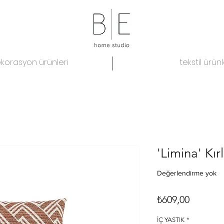
korasyon ürünleri
tekstil ürünl
'Limina' Kı
Değerlendirme yok
Fiyat
₺609,00
İÇ YASTIK
*